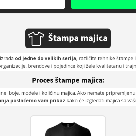
Štampa majica
 izrada
od jedne do velikih serija
, različite tehnike štampe i
organizacije, brendove i pojedince koji žele kvalitetanu i tra
Proces štampe majica:
ine, boje, modele i količinu majica. Ako nemate pripremljenu sl
nja poslaćemo vam prikaz
kako će izgledati majica sa vaš