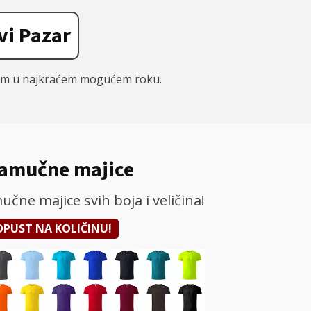
vi Pazar
tom u najkraćem mogućem roku.
amučne majice
ne majice svih boja i veličina!
POPUST NA KOLIČINU!