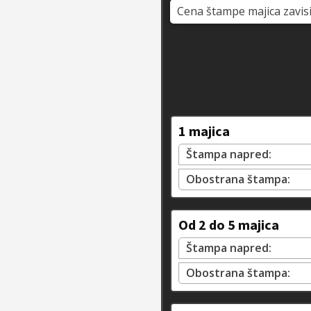
Cena štampe majica zavisi
1 majica
Štampa napred:
Obostrana štampa:
Od 2 do 5 majica
Štampa napred:
Obostrana štampa: