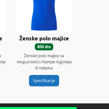
e
Ženske polo majice
800 din
a
Ženske polo majice sa
nje
mogućnošću štampe logotipa
ili natpisa.
Specifikacije