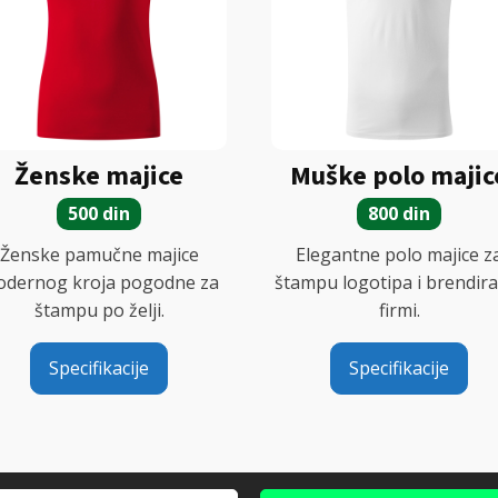
Ženske majice
Muške polo majic
500 din
800 din
Ženske pamučne majice
Elegantne polo majice z
dernog kroja pogodne za
štampu logotipa i brendira
štampu po želji.
firmi.
Specifikacije
Specifikacije