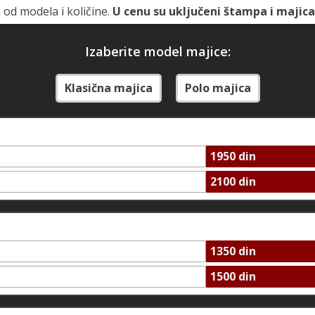
 od modela i količine.
U cenu su uključeni štampa i majica
Izaberite model majice:
Klasična majica
Polo majica
1950 din
2100 din
1350 din
1500 din