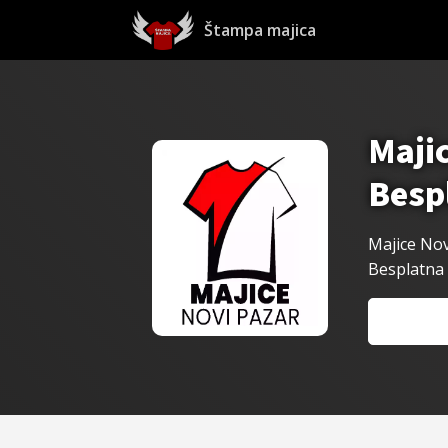
Štampa majica
Majic
Besp
Majice Nov
Besplatna 