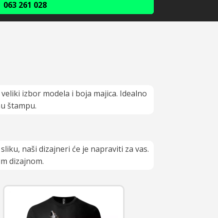
063 261 028
 veliki izbor modela i boja majica. Idealno
jnu štampu.
iku, naši dizajneri će je napraviti za vas.
im dizajnom.