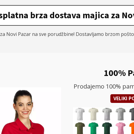
splatna brza dostava majica za No
a za Novi Pazar na sve porudžbine! Dostavljamo brzom poš
100% P
Prodajemo 100% pamuč
VELIKI 