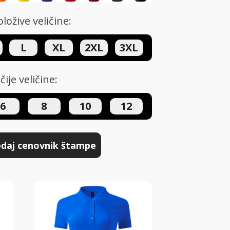
ložive veličine:
L
XL
2XL
3XL
čije veličine:
6
8
10
12
daj cenovnik štampe