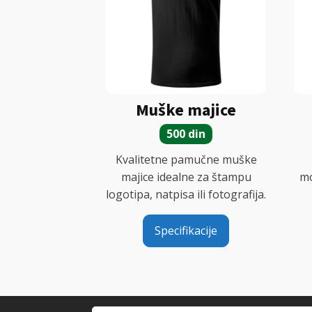
Muške majice
500 din
Kvalitetne pamučne muške
majice idealne za štampu
mo
logotipa, natpisa ili fotografija.
Specifikacije