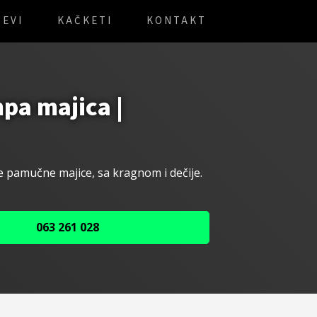
EVI
KAČKETI
KONTAKT
mpa majica |
čne pamučne majice, sa kragnom i dečije.
063 261 028