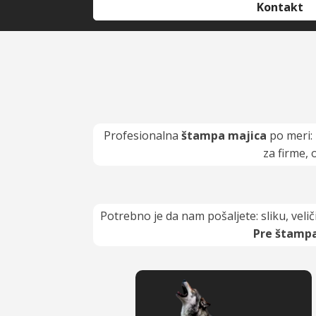
Kontakt
Profesionalna
štampa majica
po meri:
za firme, 
Potrebno je da nam pošaljete: sliku, velič
Pre štampa