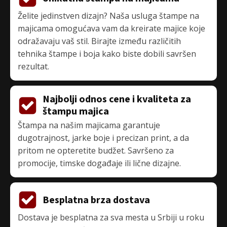
Želite jedinstven dizajn? Naša usluga
štampe na
majicama
omogućava vam da kreirate majice koje
odražavaju vaš stil. Birajte između različitih
tehnika štampe i boja kako biste dobili savršen
rezultat.
Najbolji odnos cene i kvaliteta za
štampu majica
Štampa na našim majicama garantuje
dugotrajnost, jarke boje i precizan print, a da
pritom ne opteretite budžet. Savršeno za
promocije, timske događaje ili lične dizajne.
Besplatna brza dostava
Dostava je besplatna za sva mesta u Srbiji u roku