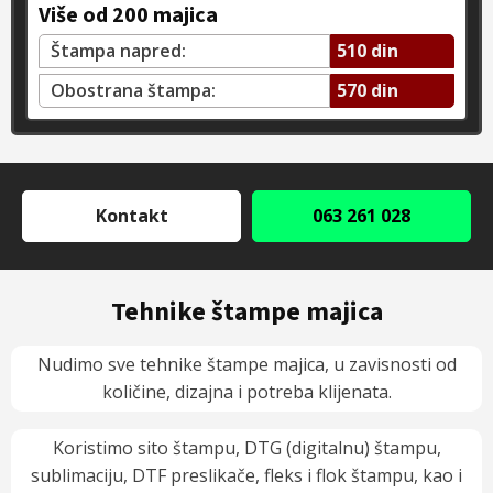
Više od 200 majica
Štampa napred:
510 din
Obostrana štampa:
570 din
Kontakt
063 261 028
Tehnike štampe majica
Nudimo sve tehnike štampe majica, u zavisnosti od
količine, dizajna i potreba klijenata.
Koristimo sito štampu, DTG (digitalnu) štampu,
sublimaciju, DTF preslikače, fleks i flok štampu, kao i