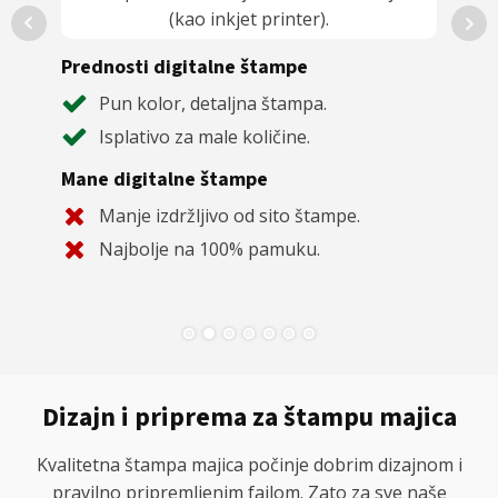
(kao inkjet printer).
N
N
Prednosti digitalne štampe
Pun kolor, detaljna štampa.
Isplativo za male količine.
Mane digitalne štampe
Manje izdržljivo od sito štampe.
Najbolje na 100% pamuku.
Dizajn i priprema za štampu majica
Kvalitetna štampa majica počinje dobrim dizajnom i
pravilno pripremljenim fajlom. Zato za sve naše