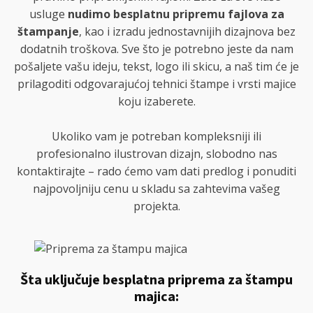
usluge
nudimo besplatnu pripremu fajlova za
štampanje
, kao i izradu jednostavnijih dizajnova bez
dodatnih troškova. Sve što je potrebno jeste da nam
pošaljete vašu ideju, tekst, logo ili skicu, a naš tim će je
prilagoditi odgovarajućoj tehnici štampe i vrsti majice
koju izaberete.
Ukoliko vam je potreban kompleksniji ili
profesionalno ilustrovan dizajn, slobodno nas
kontaktirajte – rado ćemo vam dati predlog i ponuditi
najpovoljniju cenu u skladu sa zahtevima vašeg
projekta.
Šta uključuje besplatna priprema za štampu
majica: