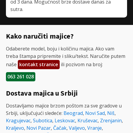
od 3 dana. Mogućnost brze dostave danas za
sutra.
Kako naručiti majice?
Odaberete model, boju i količinu majica. Ako vam
treba štampa pripremite i sliku/tekst. Naručite putem
naše
kontakt stranice
ili pozivom na broj:
063 261 028
Dostava majica u Srbiji
Dostavljamo majice brzom poštom za sve gradove u
Srbiji, uključujući sledeće:
Beograd
,
Novi Sad
,
Niš
,
Kragujevac
,
Subotica
,
Leskovac
,
Kruševac
,
Zrenjanin
,
Kraljevo
,
Novi Pazar
,
Čačak
,
Valjevo
,
Vranje
,