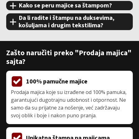
Kako se peru majice sa štampom?
Da li radite i štampu na duksevima,
košuljama i drugim tekstilima?
Zašto naručiti preko "Prodaja majica"
sajta?
100% pamučne majice
Prodaja majica koje su izrađene od 100% pamuka,
garantujući dugotrajnu udobnost i otpornost. Ne
samo da su prijatne za nošenje, već zadržavaju
svoj oblik i boje i nakon puno pranja.
Unikatna štampa na majicama