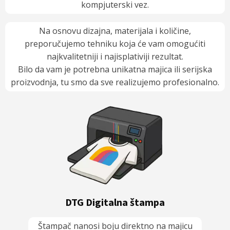
kompjuterski vez.
Na osnovu dizajna, materijala i količine,
preporučujemo tehniku koja će vam omogućiti
najkvalitetniji i najisplativiji rezultat.
Bilo da vam je potrebna unikatna majica ili serijska
proizvodnja, tu smo da sve realizujemo profesionalno.
eži
Boj
Predn
N
DTG Digitalna štampa
I
Mane 
Štampač nanosi boju direktno na majicu