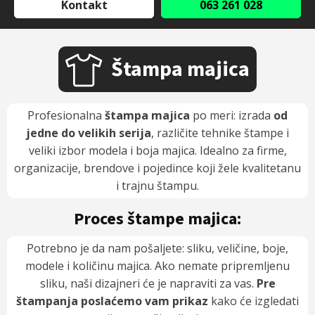
Kontakt
063 261 028
Štampa majica
Profesionalna
štampa majica
po meri: izrada
od
jedne do velikih serija
, različite tehnike štampe i
veliki izbor modela i boja majica. Idealno za firme,
organizacije, brendove i pojedince koji žele kvalitetanu
i trajnu štampu.
Proces štampe majica:
Potrebno je da nam pošaljete: sliku, veličine, boje,
modele i količinu majica. Ako nemate pripremljenu
sliku, naši dizajneri će je napraviti za vas.
Pre
štampanja poslaćemo vam prikaz
kako će izgledati