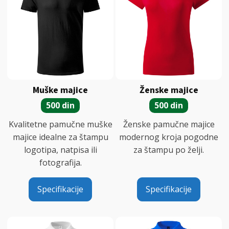
Muške majice
Ženske majice
500 din
500 din
Kvalitetne pamučne muške
Ženske pamučne majice
majice idealne za štampu
modernog kroja pogodne
logotipa, natpisa ili
za štampu po želji.
fotografija.
Specifikacije
Specifikacije