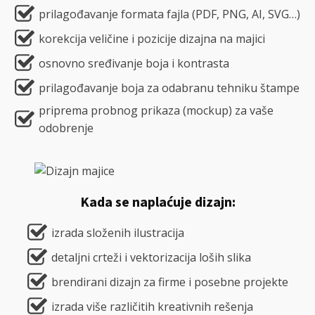
prilagođavanje formata fajla (PDF, PNG, AI, SVG…)
korekcija veličine i pozicije dizajna na majici
osnovno sređivanje boja i kontrasta
prilagođavanje boja za odabranu tehniku štampe
priprema probnog prikaza (mockup) za vaše
odobrenje
Kada se naplaćuje dizajn:
izrada složenih ilustracija
detaljni crteži i vektorizacija loših slika
brendirani dizajn za firme i posebne projekte
izrada više različitih kreativnih rešenja