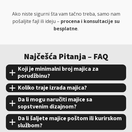
Ako niste sigurni šta vam tačno treba, samo nam
pošaljite fajl ili ideju –
procena i konsultacije su
besplatne
.
Najčešća Pitanja – FAQ
Koji je minimalni broj majica za
porudžbinu?
Koliko traje izrada majica?
Da li mogu naručiti majice sa
sopstvenim dizajnom?
Da li šaljete majice poštom ili kurirskom
službom?