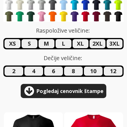
Raspoložive veličine:
XS
S
M
L
XL
2XL
3XL
Dečije veličine:
2
4
6
8
10
12
Pogledaj cenovnik štampe