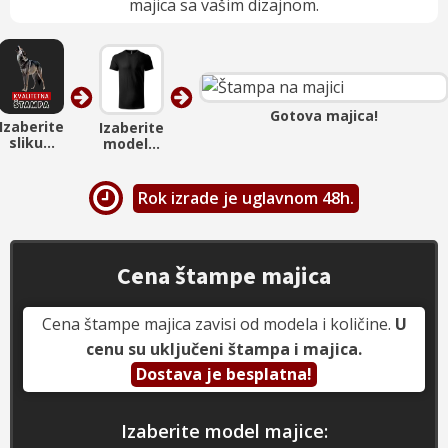
majica sa vašim dizajnom.
Gotova majica!
Izaberite
Izaberite
sliku...
model...
Rok izrade je uglavnom 48h.
Cena štampe majica
Cena štampe majica zavisi od modela i količine.
U
cenu su uključeni štampa i majica.
Dostava je besplatna!
Izaberite model majice: