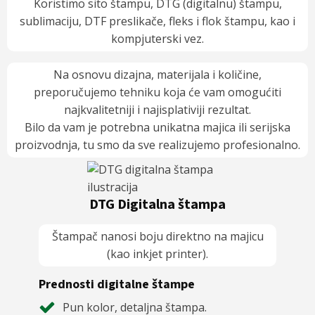
Koristimo sito štampu, DTG (digitalnu) štampu,
sublimaciju, DTF preslikače, fleks i flok štampu, kao i
kompjuterski vez.
Na osnovu dizajna, materijala i količine,
preporučujemo tehniku koja će vam omogućiti
najkvalitetniji i najisplativiji rezultat.
Bilo da vam je potrebna unikatna majica ili serijska
proizvodnja, tu smo da sve realizujemo profesionalno.
DTG Digitalna štampa
Boj
Štampač nanosi boju direktno na majicu
(kao inkjet printer).
Predn
Prednosti digitalne štampe
N
Pun kolor, detaljna štampa.
I