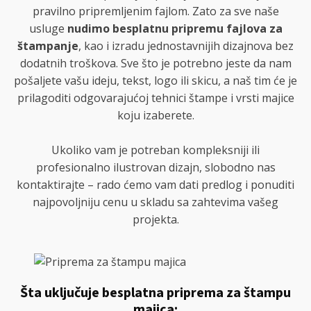
pravilno pripremljenim fajlom. Zato za sve naše
usluge
nudimo besplatnu pripremu fajlova za
štampanje
, kao i izradu jednostavnijih dizajnova bez
dodatnih troškova. Sve što je potrebno jeste da nam
pošaljete vašu ideju, tekst, logo ili skicu, a naš tim će je
prilagoditi odgovarajućoj tehnici štampe i vrsti majice
koju izaberete.
Ukoliko vam je potreban kompleksniji ili
profesionalno ilustrovan dizajn, slobodno nas
kontaktirajte – rado ćemo vam dati predlog i ponuditi
najpovoljniju cenu u skladu sa zahtevima vašeg
projekta.
Šta uključuje besplatna priprema za štampu
majica: