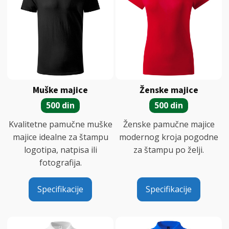
Muške majice
Ženske majice
500 din
500 din
Kvalitetne pamučne muške
Ženske pamučne majice
majice idealne za štampu
modernog kroja pogodne
logotipa, natpisa ili
za štampu po želji.
fotografija.
Specifikacije
Specifikacije