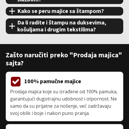
Kako se peru majice sa štampom?
Da li radite i štampu na duksevima,
košuljama i drugim tekstilima?
Zašto naručiti preko "Prodaja majica"
sajta?
100% pamučne majice
Prodaja majica koje su izrađene od 100% pamuka,
garantujući dugotrajnu udobnost i otpornost. Ne
samo da su prijatne za nošenje, već zadržavaju
svoj oblik i boje i nakon puno pranja.