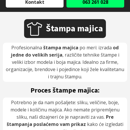
Kontakt
063 261 028
Štampa majica
Profesionalna
štampa majica
po meri: izrada
od
jedne do velikih serija
, različite tehnike štampe i
veliki izbor modela i boja majica. Idealno za firme,
organizacije, brendove i pojedince koji žele kvalitetanu
i trajnu štampu.
Proces štampe majica:
Potrebno je da nam pošaljete: sliku, veličine, boje,
modele i količinu majica. Ako nemate pripremljenu
sliku, naši dizajneri će je napraviti za vas.
Pre
štampanja poslaćemo vam prikaz
kako će izgledati