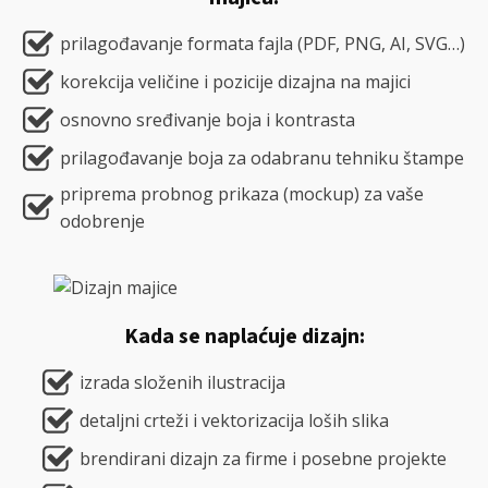
prilagođavanje formata fajla (PDF, PNG, AI, SVG…)
korekcija veličine i pozicije dizajna na majici
osnovno sređivanje boja i kontrasta
prilagođavanje boja za odabranu tehniku štampe
priprema probnog prikaza (mockup) za vaše
odobrenje
Kada se naplaćuje dizajn:
izrada složenih ilustracija
detaljni crteži i vektorizacija loših slika
brendirani dizajn za firme i posebne projekte