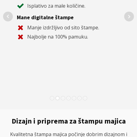
Isplativo za male količine.
Mane 
eži
Mane digitalne štampe
N
Manje izdržljivo od sito štampe.
N
Najbolje na 100% pamuku.
Dizajn i priprema za štampu majica
Kvalitetna štampa majica počinje dobrim dizajnom i