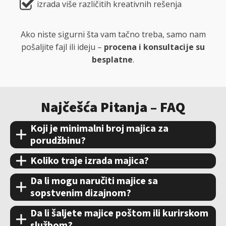
izrada više različitih kreativnih rešenja
Ako niste sigurni šta vam tačno treba, samo nam
pošaljite fajl ili ideju –
procena i konsultacije su
besplatne
.
Najčešća Pitanja – FAQ
Koji je minimalni broj majica za
porudžbinu?
Koliko traje izrada majica?
Da li mogu naručiti majice sa
sopstvenim dizajnom?
Da li šaljete majice poštom ili kurirskom
službom?