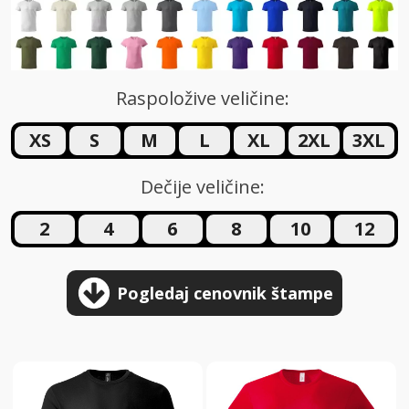
Raspoložive veličine:
XS
S
M
L
XL
2XL
3XL
Dečije veličine:
2
4
6
8
10
12
Pogledaj cenovnik štampe