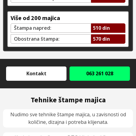
Više od 200 majica
Štampa napred:
510 din
Obostrana štampa:
570 din
Kontakt
063 261 028
Tehnike štampe majica
Nudimo sve tehnike štampe majica, u zavisnosti od
količine, dizajna i potreba klijenata.