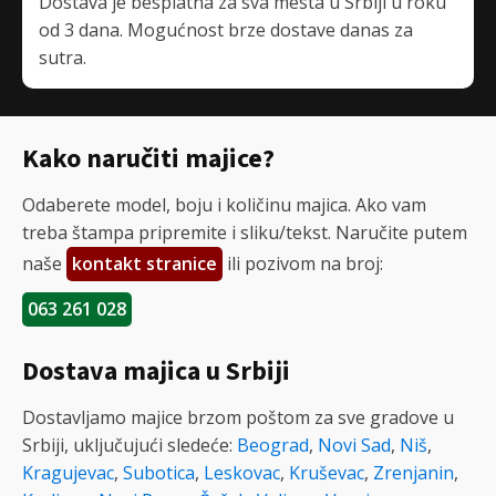
Dostava je besplatna za sva mesta u Srbiji u roku
od 3 dana. Mogućnost brze dostave danas za
sutra.
Kako naručiti majice?
Odaberete model, boju i količinu majica. Ako vam
treba štampa pripremite i sliku/tekst. Naručite putem
naše
kontakt stranice
ili pozivom na broj:
063 261 028
Dostava majica u Srbiji
Dostavljamo majice brzom poštom za sve gradove u
Srbiji, uključujući sledeće:
Beograd
,
Novi Sad
,
Niš
,
Kragujevac
,
Subotica
,
Leskovac
,
Kruševac
,
Zrenjanin
,