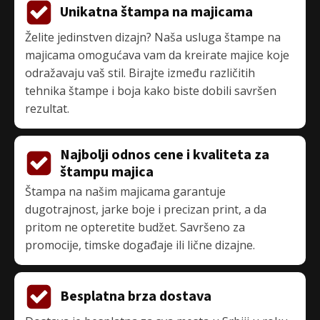
Unikatna štampa na majicama
Želite jedinstven dizajn? Naša usluga
štampe na
majicama
omogućava vam da kreirate majice koje
odražavaju vaš stil. Birajte između različitih
tehnika štampe i boja kako biste dobili savršen
rezultat.
Najbolji odnos cene i kvaliteta za
štampu majica
Štampa na našim majicama garantuje
dugotrajnost, jarke boje i precizan print, a da
pritom ne opteretite budžet. Savršeno za
promocije, timske događaje ili lične dizajne.
Besplatna brza dostava