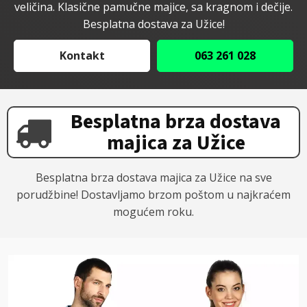
veličina. Klasične pamučne majice, sa kragnom i dečije.
Besplatna dostava za Užice!
Kontakt
063 261 028
Besplatna brza dostava
majica za Užice
Besplatna brza dostava majica za Užice na sve
porudžbine! Dostavljamo brzom poštom u najkraćem
mogućem roku.