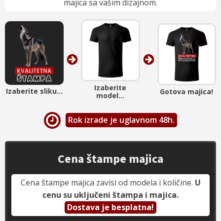
majica sa vašim dizajnom.
Izaberite
Izaberite sliku...
Gotova majica!
model...
Rok izrade je uglavnom 48h.
Cena štampe majica
Cena štampe majica zavisi od modela i količine.
U
cenu su uključeni štampa i majica.
Dostava je besplatna!