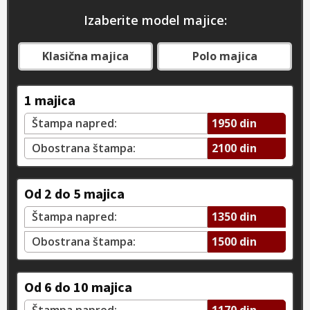
Izaberite model majice:
Klasična majica
Polo majica
1 majica
Štampa napred:
1950 din
Obostrana štampa:
2100 din
Od 2 do 5 majica
Štampa napred:
1350 din
Obostrana štampa:
1500 din
Od 6 do 10 majica
Štampa napred:
1170 din